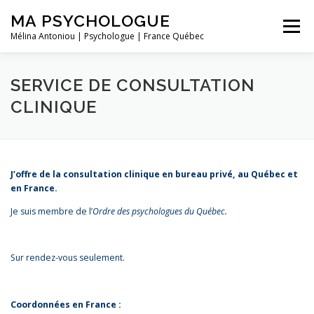
Aller
MA PSYCHOLOGUE
au
Menu
contenu
Mélina Antoniou | Psychologue | France Québec
ACCUEIL
À PROPOS
APPROCHES UTILISÉES
SERVICE DE CONSULTATION
CLINIQUE
SERVICES OFFERTS
ATELIERS
CONTACT
J’offre de la consultation clinique en bureau privé, au Québec et
en France.
Je suis membre de l’
Ordre des psychologues du Québec.
Sur rendez-vous seulement.
Coordonnées en France :