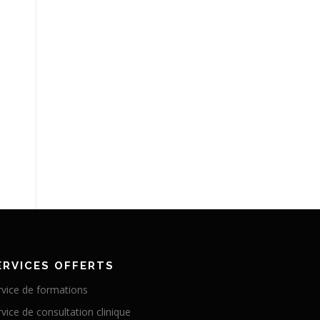
ERVICES OFFERTS
rvice de formations
vice de consultation clinique