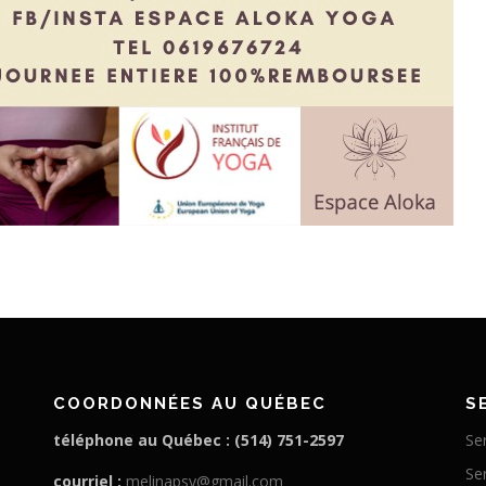
COORDONNÉES AU QUÉBEC
S
téléphone au Québec : (514) 751-2597
Se
Ser
courriel :
melinapsy@gmail.com